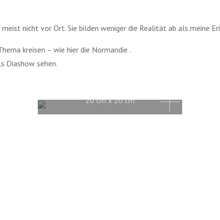
eist nicht vor Ort. Sie bilden weniger die Realität ab als meine E
Thema kreisen – wie hier die Normandie .
als Diashow sehen.
Nordirland 7 2023, Tusche auf Papier,
20 cm x 20 cm