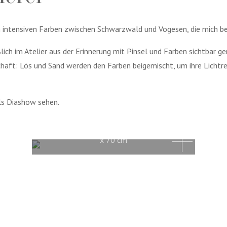
n intensiven Farben zwischen Schwarzwald und Vogesen, die mich be
lich im Atelier aus der Erinnerung mit Pinsel und Farben sichtbar g
schaft: Lös und Sand werden den Farben beigemischt, um ihre Lichtr
als Diashow sehen.
Herbsttal 2023, Öl auf Leinwannd, 50 cm
x 70 cm