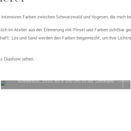
n intensiven Farben zwischen Schwarzwald und Vogesen, die mich be
lich im Atelier aus der Erinnerung mit Pinsel und Farben sichtbar g
schaft: Lös und Sand werden den Farben beigemischt, um ihre Lichtr
als Diashow sehen.
Schneelicht, 2020, 80 x 100 cm, Öl auf Leinwand